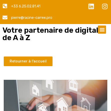
+33 6.25.02.81.41
pierre@racine-carree.pro
Votre partenaire de digital
de A à Z
Retourner à l'accueil