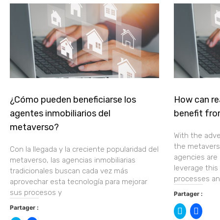
¿Cómo pueden beneficiarse los
How can re
agentes inmobiliarios del
benefit fr
metaverso?
With the adve
the metaverse
Con la llegada y la creciente popularidad del
agencies are 
metaverso, las agencias inmobiliarias
leverage this
tradicionales buscan cada vez más
processes a
aprovechar esta tecnología para mejorar
sus procesos y
Partager :
Partager :
Cliquez
Cliquez
pour
pour