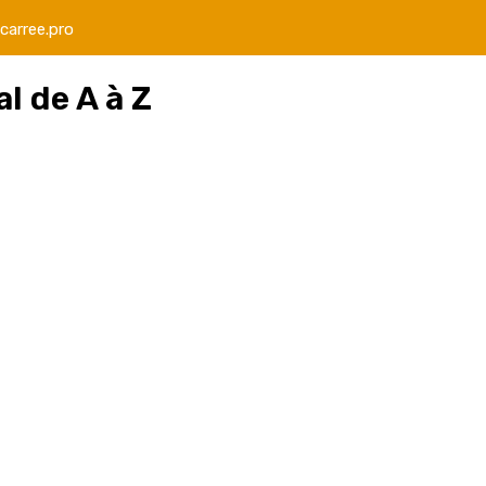
carree.pro
l de A à Z