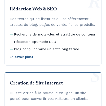
R
se trouve votre entreprise.
Rédaction Web & SEO
Des textes qui se lisent et qui se référencent :
articles de blog, pages de vente, fiches produits.
Recherche de mots-clés et stratégie de contenu
Rédaction optimisée SEO
Blog conçu comme un actif long terme
En savoir plus
▾
Brief, livraison et échanges entièrement en ligne —
vous restez maître du calendrier éditorial, où que
S
vous soyez basé.
Création de Site Internet
Du site vitrine à la boutique en ligne, un site
pensé pour convertir vos visiteurs en clients.