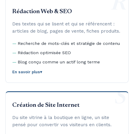
R
se trouve votre entreprise.
Rédaction Web & SEO
Des textes qui se lisent et qui se référencent :
articles de blog, pages de vente, fiches produits.
Recherche de mots-clés et stratégie de contenu
Rédaction optimisée SEO
Blog conçu comme un actif long terme
En savoir plus
▾
Brief, livraison et échanges entièrement en ligne —
vous restez maître du calendrier éditorial, où que
S
vous soyez basé.
Création de Site Internet
Du site vitrine à la boutique en ligne, un site
pensé pour convertir vos visiteurs en clients.