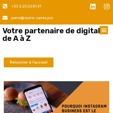
+33 6.25.02.81.41
pierre@racine-carree.pro
Votre partenaire de digital
de A à Z
Retourner à l'accueil