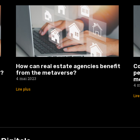
How can real estate agencies benefit
Co
o?
from the metaverse?
pe
4 mai 2023
m
4 m
Lire plus
Lir