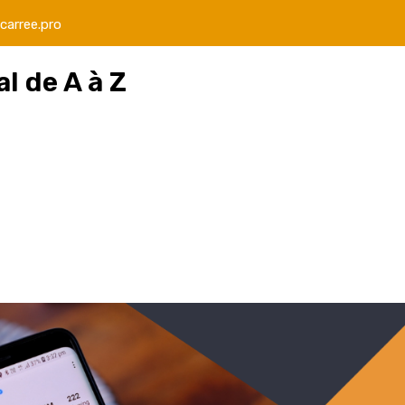
carree.pro
l de A à Z