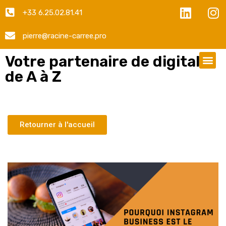
+33 6.25.02.81.41
pierre@racine-carree.pro
Votre partenaire de digital
de A à Z
Retourner à l'accueil