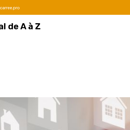
carree.pro
l de A à Z