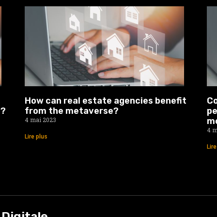
How can real estate agencies benefit
Co
o?
from the metaverse?
pe
4 mai 2023
m
4 m
Lire plus
Lir
Digitale