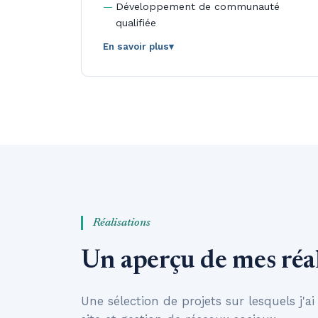
Développement de communauté
qualifiée
En savoir plus
▾
Intervention 100% à distance :
reporting mensuel, points réguliers en
visio, quel que soit l'endroit où se
trouve votre entreprise.
Réalisations
Un aperçu de mes réal
Une sélection de projets sur lesquels j'ai