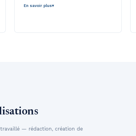
En savoir plus
▾
Brief, livraison et échanges entièrement
en ligne — vous restez maître du
calendrier éditorial, où que vous soyez
basé.
isations
 travaillé — rédaction, création de