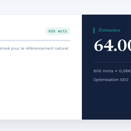
Estimation
800 mots
64.
timisé pour le référencement naturel
800 mots × 0,08€
Optimisation SEO