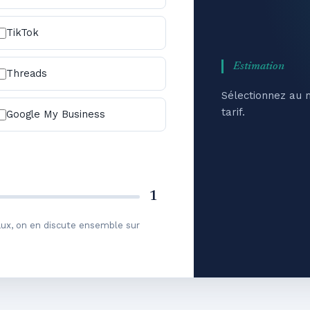
TikTok
Estimation
Threads
Sélectionnez au m
tarif.
Google My Business
1
aux, on en discute ensemble sur