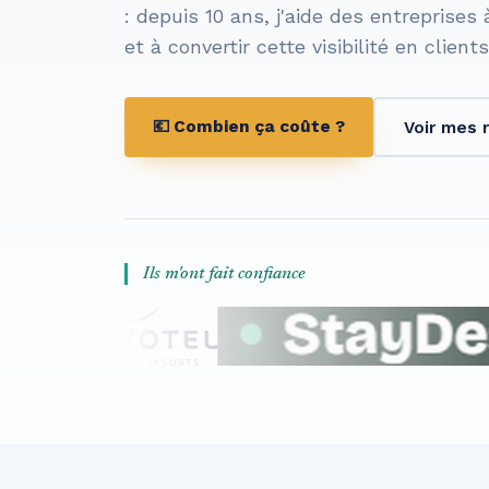
: depuis 10 ans, j'aide des entreprises 
et à convertir cette visibilité en client
💶 Combien ça coûte ?
Voir mes r
Ils m'ont fait confiance